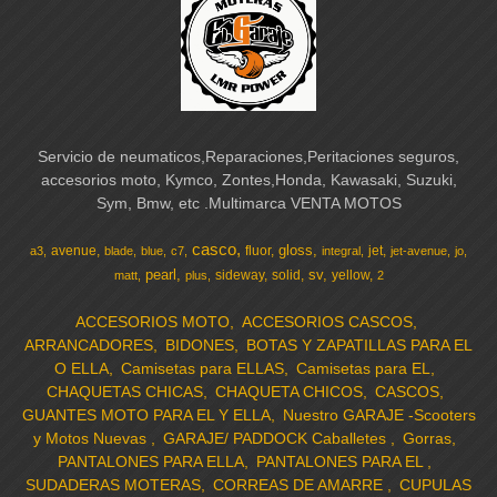
Servicio de neumaticos,Reparaciones,Peritaciones seguros,
accesorios moto, Kymco, Zontes,Honda, Kawasaki, Suzuki,
Sym, Bmw, etc .Multimarca VENTA MOTOS
casco
gloss
avenue
fluor
jet
a3
blade
blue
c7
integral
jet-avenue
jo
pearl
sv
sideway
solid
yellow
matt
plus
2
ACCESORIOS MOTO
ACCESORIOS CASCOS
ARRANCADORES
BIDONES
BOTAS Y ZAPATILLAS PARA EL
O ELLA
Camisetas para ELLAS
Camisetas para EL
CHAQUETAS CHICAS
CHAQUETA CHICOS
CASCOS
GUANTES MOTO PARA EL Y ELLA
Nuestro GARAJE -Scooters
y Motos Nuevas
GARAJE/ PADDOCK Caballetes
Gorras
PANTALONES PARA ELLA
PANTALONES PARA EL
SUDADERAS MOTERAS
CORREAS DE AMARRE
CUPULAS