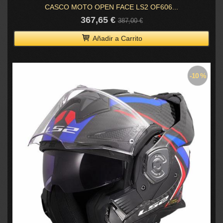
CASCO MOTO OPEN FACE LS2 OF606...
367,65 €
387,00 €
Añadir a Carrito
-10 %