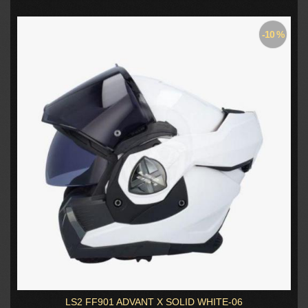
-10 %
LS2 FF901 ADVANT X SOLID WHITE-06