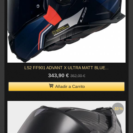
LS2 FF901 ADVANT X ULTRA MATT BLUE...
343,90 €
362,00 €
Añadir a Carrito
-10 %