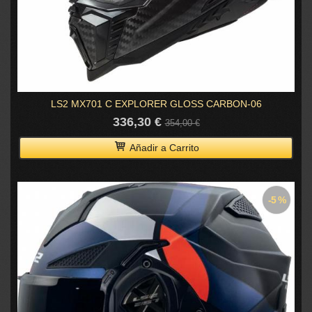
LS2 MX701 C EXPLORER GLOSS CARBON-06
336,30 €
354,00 €
Añadir a Carrito
-5 %