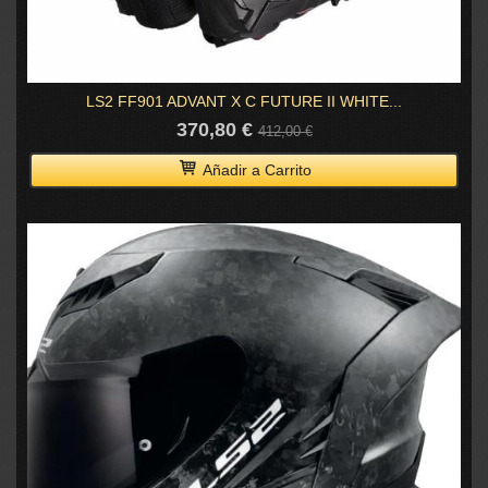
LS2 FF901 ADVANT X C FUTURE II WHITE...
370,80 €
412,00 €
Añadir a Carrito