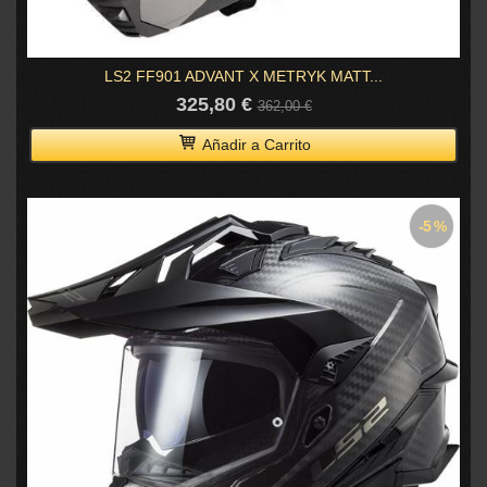
LS2 FF901 ADVANT X METRYK MATT...
325,80 €
362,00 €
Añadir a Carrito
-5 %