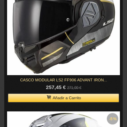
CASCO MODULAR LS2 FF906 ADVANT IRON...
257,45 €
271,00 €
Añadir a Carrito
-5 %