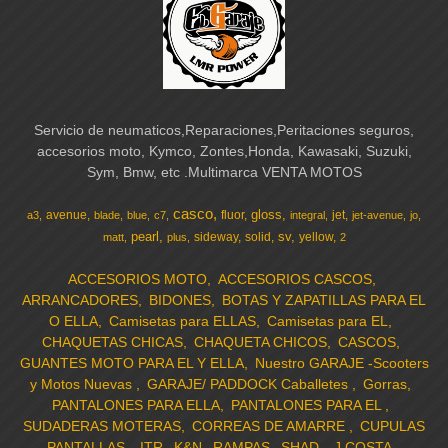
Servicio de neumaticos,Reparaciones,Peritaciones seguros,
accesorios moto, Kymco, Zontes,Honda, Kawasaki, Suzuki,
Sym, Bmw, etc .Multimarca VENTA MOTOS
casco
gloss
avenue
fluor
jet
a3
blade
blue
c7
integral
jet-avenue
jo
pearl
sv
sideway
solid
yellow
matt
plus
2
ACCESORIOS MOTO
ACCESORIOS CASCOS
ARRANCADORES
BIDONES
BOTAS Y ZAPATILLAS PARA EL
O ELLA
Camisetas para ELLAS
Camisetas para EL
CHAQUETAS CHICAS
CHAQUETA CHICOS
CASCOS
GUANTES MOTO PARA EL Y ELLA
Nuestro GARAJE -Scooters
y Motos Nuevas
GARAJE/ PADDOCK Caballetes
Gorras
PANTALONES PARA ELLA
PANTALONES PARA EL
SUDADERAS MOTERAS
CORREAS DE AMARRE
CUPULAS
-PANTALLAS
ITR
K&N
RAMPAS
SHAD
J.COSTA