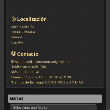
Localización
calle padilla 84
28006 - madrid
Madrid
España
Contacto
Email:
hola@tallermoteraselgaraje.es
Teléfono:
918251798
Móvil:
615380246
Horario:
10.00 a 14.30 /16.30 a 19.30
Tiempo de Entrega:
CON STOCK 2 A 3 DIAS
Marcas