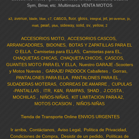
Sym, Bmw, etc .Multimarca VENTA MOTOS
casco
gloss
avenue
fluor
jet
a3
blade
blue
c7
integral
jet-avenue
jo
pearl
sv
sideway
solid
yellow
matt
plus
2
ACCESORIOS MOTO
ACCESORIOS CASCOS
ARRANCADORES
BIDONES
BOTAS Y ZAPATILLAS PARA EL
O ELLA
Camisetas para ELLAS
Camisetas para EL
CHAQUETAS CHICAS
CHAQUETA CHICOS
CASCOS
GUANTES MOTO PARA EL Y ELLA
Nuestro GARAJE -Scooters
y Motos Nuevas
GARAJE/ PADDOCK Caballetes
Gorras
PANTALONES PARA ELLA
PANTALONES PARA EL
SUDADERAS MOTERAS
CORREAS DE AMARRE
CUPULAS
-PANTALLAS
ITR
K&N
RAMPAS
SHAD
J.COSTA
MOCHILAS
NIÑOS-NIÑAS
KIT LIMITACION PARA A2
MOTOS OCASION
NIÑOS-NIÑAS
Tienda de Transporte Online ENVIOS URGENTES
Ir arriba
Contáctanos
Aviso Legal
Política de Privacidad
Condiciones de Compra
Desistir de un pedido
Políticas de