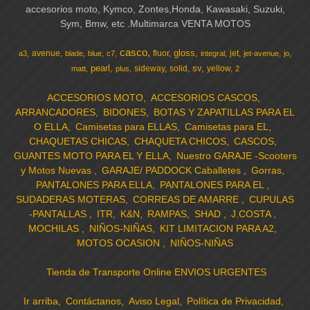
accesorios moto, Kymco, Zontes,Honda, Kawasaki, Suzuki,
Sym, Bmw, etc .Multimarca VENTA MOTOS
casco
gloss
avenue
fluor
jet
a3
blade
blue
c7
integral
jet-avenue
jo
pearl
sv
sideway
solid
yellow
matt
plus
2
ACCESORIOS MOTO
ACCESORIOS CASCOS
ARRANCADORES
BIDONES
BOTAS Y ZAPATILLAS PARA EL
O ELLA
Camisetas para ELLAS
Camisetas para EL
CHAQUETAS CHICAS
CHAQUETA CHICOS
CASCOS
GUANTES MOTO PARA EL Y ELLA
Nuestro GARAJE -Scooters
y Motos Nuevas
GARAJE/ PADDOCK Caballetes
Gorras
PANTALONES PARA ELLA
PANTALONES PARA EL
SUDADERAS MOTERAS
CORREAS DE AMARRE
CUPULAS
-PANTALLAS
ITR
K&N
RAMPAS
SHAD
J.COSTA
MOCHILAS
NIÑOS-NIÑAS
KIT LIMITACION PARA A2
MOTOS OCASION
NIÑOS-NIÑAS
Tienda de Transporte Online ENVIOS URGENTES
Ir arriba
Contáctanos
Aviso Legal
Política de Privacidad