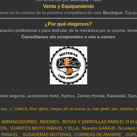
Venta y Equipamiento
mos en la compra de tu próxima compañera de ruta.
Boutique:
Equipa
¿Por qué elegirnos?
ración profesional o para disfrutar de la mecánica por tu cuenta, tene
Consúltanos sin compromiso o ven a vernos
ciones seguros, accesorios moto, Kymco, Zontes,Honda, Kawasaki, Su
casco
gloss
pearl
fluor
jet
sideway
blue
c7
integral
jet-avenue
jo
matt
plus
ARRANCADORES
BIDONES
BOTAS Y ZAPATILLAS PARA EL O EL
COS
GUANTES MOTO PARA EL Y ELLA
Nuestro GARAJE -Scooters
 PARA EL
SUDADERAS MOTERAS
CORREAS DE AMARRE
CUPU