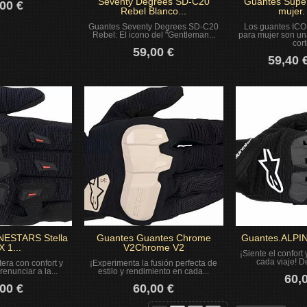
Seventy Degrees SD-C20
Guantes Supe
00 €
Rebel Blanco...
mujer
Guantes Seventy Degrees SD-C20
Los guantes IC
Rebel: El icono del "Gentleman...
para mujer son u
cort
59,00 €
59,40 
NESTARS Stella
Guantes Guantes Chrome
Guantes.ALPI
X 1...
V2Chrome V2
¡Siente el confort 
cada viaje! De
tera con confort y
¡Experimenta la fusión perfecta de
renunciar a la...
estilo y rendimiento en cada...
60,
00 €
60,00 €