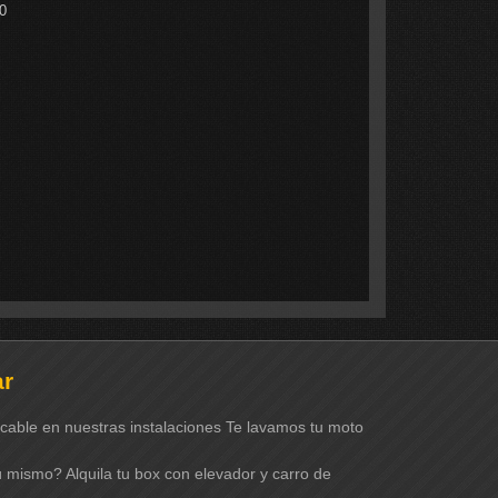
0
ar
able en nuestras instalaciones Te lavamos tu moto
ú mismo? Alquila tu box con elevador y carro de