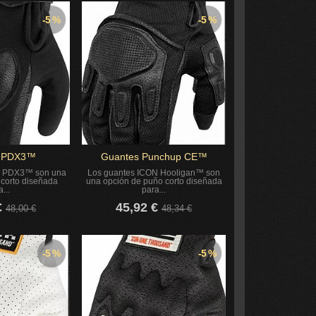
-5 %
-5 %
s PDX3™
Guantes Punchup CE™
N PDX3™ son una
Los guantes ICON Hooligan™ son
 corto diseñada
una opción de puño corto diseñada
...
para...
€
45,92 €
48,00 €
48,34 €
-5 %
-5 %