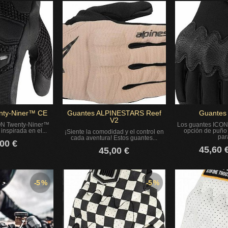
nty-Niner™ CE
Guantes ALPINESTARS Reef
Guante
V2
ON Twenty-Niner™
Los guantes ICO
inspirada en el...
opción de puño
¡Siente la comodidad y el control en
para
cada aventura! Estos guantes...
00 €
45,60 
45,00 €
-5 %
-5 %