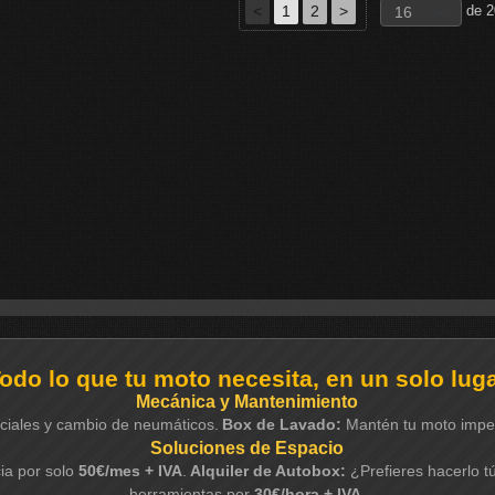
<
1
2
>
de 2
odo lo que tu moto necesita, en un solo lug
Mecánica y Mantenimiento
iciales y cambio de neumáticos.
Box de Lavado:
Mantén tu moto impec
Soluciones de Espacio
ia por solo
50€/mes + IVA
.
Alquiler de Autobox:
¿Prefieres hacerlo t
herramientas por
30€/hora + IVA.