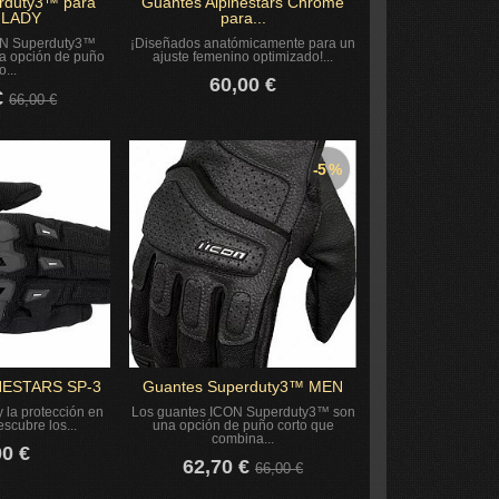
rduty3™ para
Guantes Alpinestars Chrome
. LADY
para...
ON Superduty3™
¡Diseñados anatómicamente para un
na opción de puño
ajuste femenino optimizado!...
o...
60,00 €
€
66,00 €
-5 %
NESTARS SP-3
Guantes Superduty3™ MEN
y la protección en
Los guantes ICON Superduty3™ son
scubre los...
una opción de puño corto que
combina...
00 €
62,70 €
66,00 €