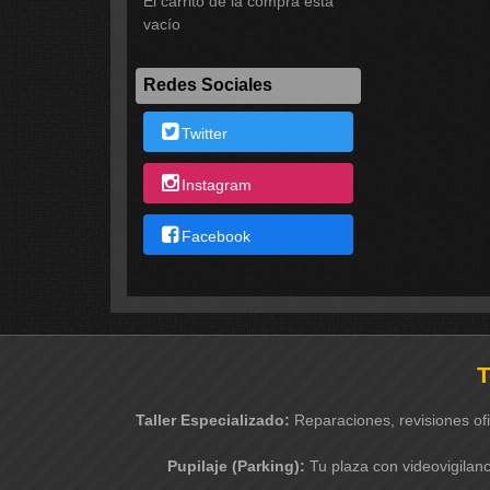
El carrito de la compra está
vacío
Redes Sociales
Twitter
Instagram
Facebook
T
Taller Especializado:
Reparaciones, revisiones of
Pupilaje (Parking):
Tu plaza con videovigilanc