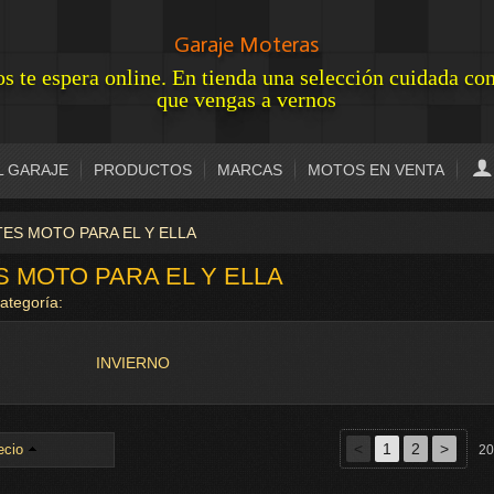
Garaje Moteras
s te espera online. En tienda una selección cuidada c
que vengas a vernos
L GARAJE
PRODUCTOS
MARCAS
MOTOS EN VENTA
ES MOTO PARA EL Y ELLA
 MOTO PARA EL Y ELLA
categoría:
INVIERNO
<
1
2
>
ecio
20