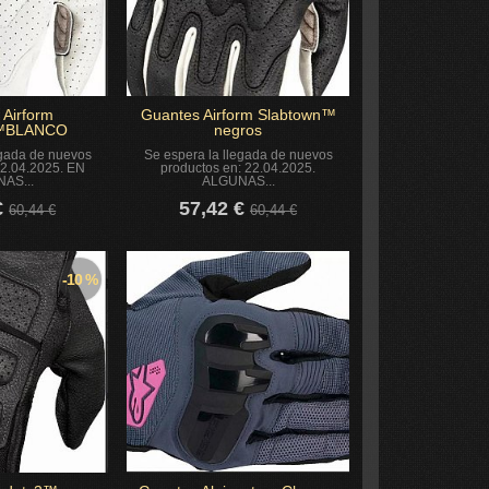
 Airform
Guantes Airform Slabtown™
n™BLANCO
negros
egada de nuevos
Se espera la llegada de nuevos
22.04.2025. EN
productos en: 22.04.2025.
AS...
ALGUNAS...
€
57,42 €
60,44 €
60,44 €
-10 %