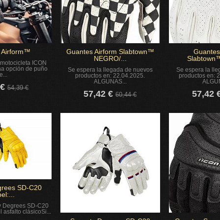
 Airform™
Guantes Airform Slabtown™
Guantes
NEGRO/...
Slabtow
 motocicleta ICON
na opción de puño
Se espera la llegada de nuevos
Se espera la ll
e...
productos en: 22.04.2025.
productos en: 
ALGUNAS...
ALGUN
 €
54,39 €
57,42 €
57,42 
60,44 €
grees SD-C20
el:...
y Degrees SD-C20
 asfalto clásicoSi...