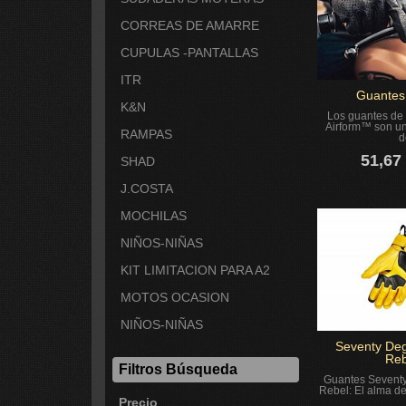
CORREAS DE AMARRE
CUPULAS -PANTALLAS
ITR
Guantes
K&N
Los guantes de
Airform™ son u
RAMPAS
d
51,67
SHAD
J.COSTA
MOCHILAS
NIÑOS-NIÑAS
KIT LIMITACION PARA A2
MOTOS OCASION
NIÑOS-NIÑAS
Seventy De
Reb
Filtros Búsqueda
Guantes Sevent
Rebel: El alma del
Precio