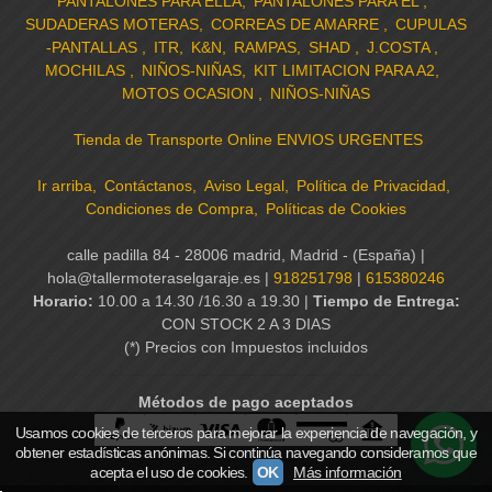
PANTALONES PARA ELLA
PANTALONES PARA EL
SUDADERAS MOTERAS
CORREAS DE AMARRE
CUPULAS
-PANTALLAS
ITR
K&N
RAMPAS
SHAD
J.COSTA
MOCHILAS
NIÑOS-NIÑAS
KIT LIMITACION PARA A2
MOTOS OCASION
NIÑOS-NIÑAS
Tienda de Transporte Online ENVIOS URGENTES
Ir arriba
Contáctanos
Aviso Legal
Política de Privacidad
Condiciones de Compra
Políticas de Cookies
calle padilla 84 - 28006 madrid, Madrid - (España) |
hola@tallermoteraselgaraje.es |
918251798
|
615380246
Horario:
10.00 a 14.30 /16.30 a 19.30 |
Tiempo de Entrega:
CON STOCK 2 A 3 DIAS
(*) Precios con Impuestos incluidos
Métodos de pago aceptados
Usamos cookies de terceros para mejorar la experiencia de navegación, y
obtener estadísticas anónimas. Si continúa navegando consideramos que
acepta el uso de cookies.
OK
Más información