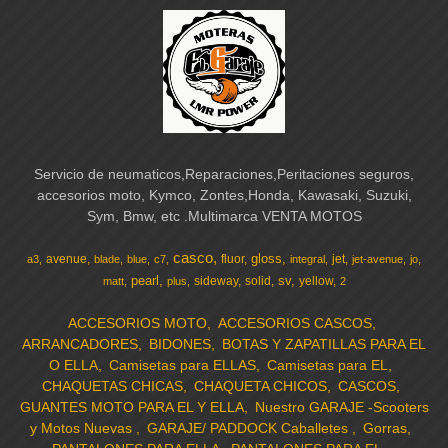
Servicio de neumaticos,Reparaciones,Peritaciones seguros,
accesorios moto, Kymco, Zontes,Honda, Kawasaki, Suzuki,
Sym, Bmw, etc .Multimarca VENTA MOTOS
casco
gloss
avenue
fluor
jet
a3
blade
blue
c7
integral
jet-avenue
jo
pearl
sv
sideway
solid
yellow
matt
plus
2
ACCESORIOS MOTO
ACCESORIOS CASCOS
ARRANCADORES
BIDONES
BOTAS Y ZAPATILLAS PARA EL
O ELLA
Camisetas para ELLAS
Camisetas para EL
CHAQUETAS CHICAS
CHAQUETA CHICOS
CASCOS
GUANTES MOTO PARA EL Y ELLA
Nuestro GARAJE -Scooters
y Motos Nuevas
GARAJE/ PADDOCK Caballetes
Gorras