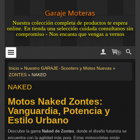
Garaje Moteras
Nuestra colección completa de productos te espera
online. En tienda una selección cuidada consultanos sin
compromiso - Nos encanta que vengas a vernos
0
Inicio
»
Nuestro GARAJE -Scooters y Motos Nuevas
»
ZONTES
»
NAKED
NAKED
Motos Naked Zontes:
Vanguardia, Potencia y
Estilo Urbano
Descubre la gama
Naked de Zontes
, donde el diseño futurista se
encuentra con la agilidad más pura. Estas motocicletas están