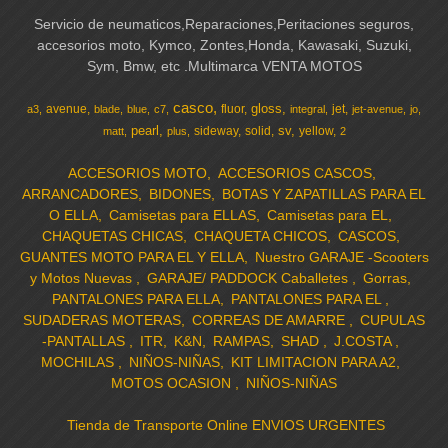
Servicio de neumaticos,Reparaciones,Peritaciones seguros,
accesorios moto, Kymco, Zontes,Honda, Kawasaki, Suzuki,
Sym, Bmw, etc .Multimarca VENTA MOTOS
casco
gloss
avenue
fluor
jet
a3
blade
blue
c7
integral
jet-avenue
jo
pearl
sv
sideway
solid
yellow
matt
plus
2
ACCESORIOS MOTO
ACCESORIOS CASCOS
ARRANCADORES
BIDONES
BOTAS Y ZAPATILLAS PARA EL
O ELLA
Camisetas para ELLAS
Camisetas para EL
CHAQUETAS CHICAS
CHAQUETA CHICOS
CASCOS
GUANTES MOTO PARA EL Y ELLA
Nuestro GARAJE -Scooters
y Motos Nuevas
GARAJE/ PADDOCK Caballetes
Gorras
PANTALONES PARA ELLA
PANTALONES PARA EL
SUDADERAS MOTERAS
CORREAS DE AMARRE
CUPULAS
-PANTALLAS
ITR
K&N
RAMPAS
SHAD
J.COSTA
MOCHILAS
NIÑOS-NIÑAS
KIT LIMITACION PARA A2
MOTOS OCASION
NIÑOS-NIÑAS
Tienda de Transporte Online ENVIOS URGENTES