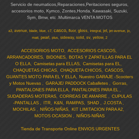
Servicio de neumaticos,Reparaciones,Peritaciones seguros,
accesorios moto, Kymco, Zontes,Honda, Kawasaki, Suzuki,
Sym, Bmw, etc .Multimarca VENTA MOTOS
casco
gloss
avenue
fluor
jet
a3
blade
blue
c7
integral
jet-avenue
jo
pearl
sv
sideway
solid
yellow
matt
plus
2
ACCESORIOS MOTO
ACCESORIOS CASCOS
ARRANCADORES
BIDONES
BOTAS Y ZAPATILLAS PARA EL
O ELLA
Camisetas para ELLAS
Camisetas para EL
CHAQUETAS CHICAS
CHAQUETA CHICOS
CASCOS
GUANTES MOTO PARA EL Y ELLA
Nuestro GARAJE -Scooters
y Motos Nuevas
GARAJE/ PADDOCK Caballetes
Gorras
PANTALONES PARA ELLA
PANTALONES PARA EL
SUDADERAS MOTERAS
CORREAS DE AMARRE
CUPULAS
-PANTALLAS
ITR
K&N
RAMPAS
SHAD
J.COSTA
MOCHILAS
NIÑOS-NIÑAS
KIT LIMITACION PARA A2
MOTOS OCASION
NIÑOS-NIÑAS
Tienda de Transporte Online ENVIOS URGENTES