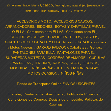
casco
gloss
avenue
fluor
jet
a3
blade
blue
c7
integral
jet-avenue
jo
pearl
sv
sideway
solid
yellow
matt
plus
2
ACCESORIOS MOTO
ACCESORIOS CASCOS
ARRANCADORES
BIDONES
BOTAS Y ZAPATILLAS PARA EL
O ELLA
Camisetas para ELLAS
Camisetas para EL
CHAQUETAS CHICAS
CHAQUETA CHICOS
CASCOS
GUANTES MOTO PARA EL Y ELLA
Nuestro GARAJE -Scooters
y Motos Nuevas
GARAJE/ PADDOCK Caballetes
Gorras
PANTALONES PARA ELLA
PANTALONES PARA EL
SUDADERAS MOTERAS
CORREAS DE AMARRE
CUPULAS
-PANTALLAS
ITR
K&N
RAMPAS
SHAD
J.COSTA
MOCHILAS
NIÑOS-NIÑAS
KIT LIMITACION PARA A2
MOTOS OCASION
NIÑOS-NIÑAS
Tienda de Transporte Online ENVIOS URGENTES
Ir arriba
Contáctanos
Aviso Legal
Política de Privacidad
Condiciones de Compra
Desistir de un pedido
Políticas de
Cookies