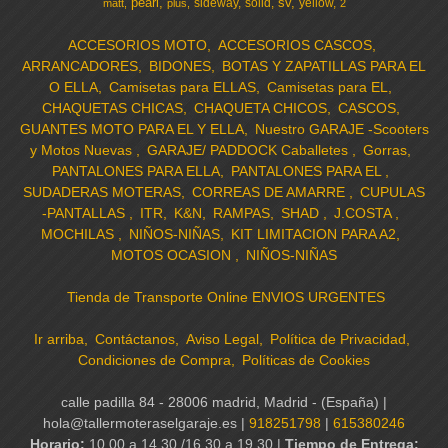
pearl
sv
sideway
solid
yellow
matt
plus
2
ACCESORIOS MOTO
ACCESORIOS CASCOS
ARRANCADORES
BIDONES
BOTAS Y ZAPATILLAS PARA EL
O ELLA
Camisetas para ELLAS
Camisetas para EL
CHAQUETAS CHICAS
CHAQUETA CHICOS
CASCOS
GUANTES MOTO PARA EL Y ELLA
Nuestro GARAJE -Scooters
y Motos Nuevas
GARAJE/ PADDOCK Caballetes
Gorras
PANTALONES PARA ELLA
PANTALONES PARA EL
SUDADERAS MOTERAS
CORREAS DE AMARRE
CUPULAS
-PANTALLAS
ITR
K&N
RAMPAS
SHAD
J.COSTA
MOCHILAS
NIÑOS-NIÑAS
KIT LIMITACION PARA A2
MOTOS OCASION
NIÑOS-NIÑAS
Tienda de Transporte Online ENVIOS URGENTES
Ir arriba
Contáctanos
Aviso Legal
Política de Privacidad
Condiciones de Compra
Políticas de Cookies
calle padilla 84 - 28006 madrid, Madrid - (España) |
hola@tallermoteraselgaraje.es |
918251798
|
615380246
Horario:
10.00 a 14.30 /16.30 a 19.30 |
Tiempo de Entrega: