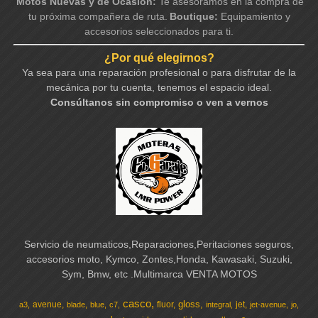
Motos Nuevas y de Ocasión:
Te asesoramos en la compra de
tu próxima compañera de ruta.
Boutique:
Equipamiento y
accesorios seleccionados para ti.
¿Por qué elegirnos?
Ya sea para una reparación profesional o para disfrutar de la
mecánica por tu cuenta, tenemos el espacio ideal.
Consúltanos sin compromiso o ven a vernos
Servicio de neumaticos,Reparaciones,Peritaciones seguros,
accesorios moto, Kymco, Zontes,Honda, Kawasaki, Suzuki,
Sym, Bmw, etc .Multimarca VENTA MOTOS
casco
gloss
avenue
fluor
jet
a3
blade
blue
c7
integral
jet-avenue
jo