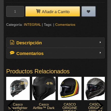
Añadir a Carrito
Categoría:
INTEGRAL
|
Tags:
|
Comentarios
Descripción
Comentarios
Productos Relacionados
-10 %
-0 %
Casco
Casco
CASCO
CASCO
Streetfighter
Airflite™ Dark
ORIGINE
ORIGINE