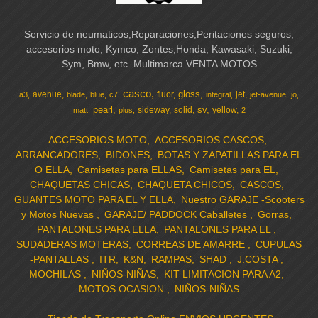
Servicio de neumaticos,Reparaciones,Peritaciones seguros,
accesorios moto, Kymco, Zontes,Honda, Kawasaki, Suzuki,
Sym, Bmw, etc .Multimarca VENTA MOTOS
casco
gloss
avenue
fluor
jet
a3
blade
blue
c7
integral
jet-avenue
jo
pearl
sv
sideway
solid
yellow
matt
plus
2
ACCESORIOS MOTO
ACCESORIOS CASCOS
ARRANCADORES
BIDONES
BOTAS Y ZAPATILLAS PARA EL
O ELLA
Camisetas para ELLAS
Camisetas para EL
CHAQUETAS CHICAS
CHAQUETA CHICOS
CASCOS
GUANTES MOTO PARA EL Y ELLA
Nuestro GARAJE -Scooters
y Motos Nuevas
GARAJE/ PADDOCK Caballetes
Gorras
PANTALONES PARA ELLA
PANTALONES PARA EL
SUDADERAS MOTERAS
CORREAS DE AMARRE
CUPULAS
-PANTALLAS
ITR
K&N
RAMPAS
SHAD
J.COSTA
MOCHILAS
NIÑOS-NIÑAS
KIT LIMITACION PARA A2
MOTOS OCASION
NIÑOS-NIÑAS