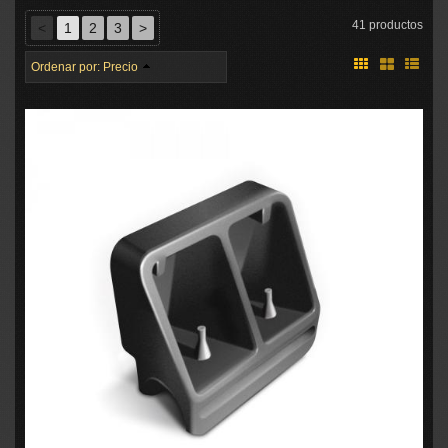
41 productos
<
1
2
3
>
Ordenar por:
Precio