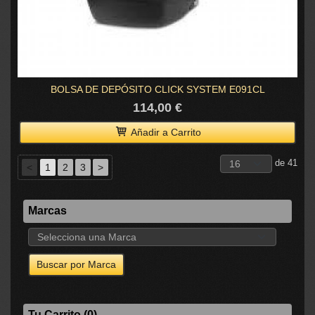
BOLSA DE DEPÓSITO CLICK SYSTEM E091CL
114,00 €
Añadir a Carrito
de 41
<
1
2
3
>
Marcas
Tu Carrito (0)