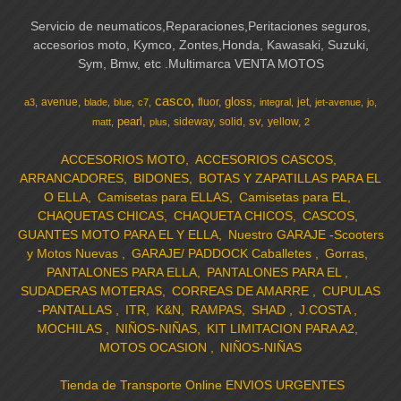
Servicio de neumaticos,Reparaciones,Peritaciones seguros,
accesorios moto, Kymco, Zontes,Honda, Kawasaki, Suzuki,
Sym, Bmw, etc .Multimarca VENTA MOTOS
casco
gloss
avenue
fluor
jet
a3
blade
blue
c7
integral
jet-avenue
jo
pearl
sv
sideway
solid
yellow
matt
plus
2
ACCESORIOS MOTO
ACCESORIOS CASCOS
ARRANCADORES
BIDONES
BOTAS Y ZAPATILLAS PARA EL
O ELLA
Camisetas para ELLAS
Camisetas para EL
CHAQUETAS CHICAS
CHAQUETA CHICOS
CASCOS
GUANTES MOTO PARA EL Y ELLA
Nuestro GARAJE -Scooters
y Motos Nuevas
GARAJE/ PADDOCK Caballetes
Gorras
PANTALONES PARA ELLA
PANTALONES PARA EL
SUDADERAS MOTERAS
CORREAS DE AMARRE
CUPULAS
-PANTALLAS
ITR
K&N
RAMPAS
SHAD
J.COSTA
MOCHILAS
NIÑOS-NIÑAS
KIT LIMITACION PARA A2
MOTOS OCASION
NIÑOS-NIÑAS
Tienda de Transporte Online ENVIOS URGENTES