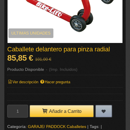
ULTIMAS UNIDADES
Caballete delantero para pinza radial
85,85 €
101,00 €
Producto Disponible
-
(Imp. Incluidos)
Ver descripción
Hacer pregunta
Añadir a Carrito
Categoría:
GARAJE/ PADDOCK Caballetes
|
Tags:
|