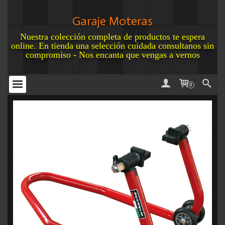
Garaje Moteras
Nuestra colección completa de productos te espera
online. En tienda una selección cuidada consultanos sin
compromiso - Nos encanta que vengas a vernos
0