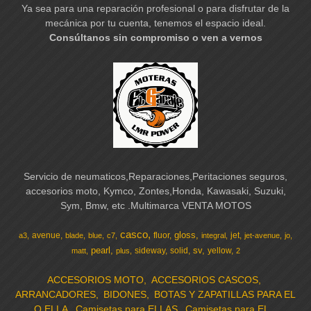
Ya sea para una reparación profesional o para disfrutar de la
mecánica por tu cuenta, tenemos el espacio ideal.
Consúltanos sin compromiso o ven a vernos
Servicio de neumaticos,Reparaciones,Peritaciones seguros,
accesorios moto, Kymco, Zontes,Honda, Kawasaki, Suzuki,
Sym, Bmw, etc .Multimarca VENTA MOTOS
casco
gloss
avenue
fluor
jet
a3
blade
blue
c7
integral
jet-avenue
jo
pearl
sv
sideway
solid
yellow
matt
plus
2
ACCESORIOS MOTO
ACCESORIOS CASCOS
ARRANCADORES
BIDONES
BOTAS Y ZAPATILLAS PARA EL
O ELLA
Camisetas para ELLAS
Camisetas para EL