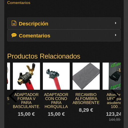
Comentarios
Descripción
Comentarios
Productos Relacionados
10 %
-15 %
GO
ADAPTADOR
ADAPTADOR
RECAMBIO
Alfombrilla
ETES
FORMA V
CON CONO
ALFOMBRA
UFO para
S....
PARA
PARA
ABSORBENTE...
asistencia
BASCULANTE...
HORQUILLA
100...
8 €
8,29 €
15,00 €
15,00 €
123,24 €
 €
144,99 €