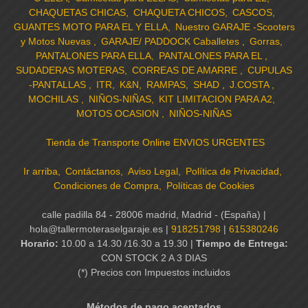
CHAQUETAS CHICAS
CHAQUETA CHICOS
CASCOS
GUANTES MOTO PARA EL Y ELLA
Nuestro GARAJE -Scooters
y Motos Nuevas
GARAJE/ PADDOCK Caballetes
Gorras
PANTALONES PARA ELLA
PANTALONES PARA EL
SUDADERAS MOTERAS
CORREAS DE AMARRE
CUPULAS
-PANTALLAS
ITR
K&N
RAMPAS
SHAD
J.COSTA
MOCHILAS
NIÑOS-NIÑAS
KIT LIMITACION PARA A2
MOTOS OCASION
NIÑOS-NIÑAS
Tienda de Transporte Online ENVIOS URGENTES
Ir arriba
Contáctanos
Aviso Legal
Política de Privacidad
Condiciones de Compra
Políticas de Cookies
calle padilla 84 - 28006 madrid, Madrid - (España) |
hola@tallermoteraselgaraje.es |
918251798
|
615380246
Horario:
10.00 a 14.30 /16.30 a 19.30 |
Tiempo de Entrega:
CON STOCK 2 A 3 DIAS
(*) Precios con Impuestos incluidos
Métodos de pago aceptados