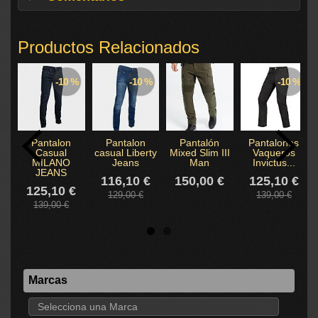
Productos Relacionados
-10 %
-10 %
-10 %
Pantalon
Pantalon
Pantalón
Pantalones
Casual
casual Liberty
Mixed Slim III
Vaqueros
MILANO
Jeans
Man
Invictus...
JEANS
116,10 €
150,00 €
125,10 €
125,10 €
129,00 €
139,00 €
139,00 €
Marcas