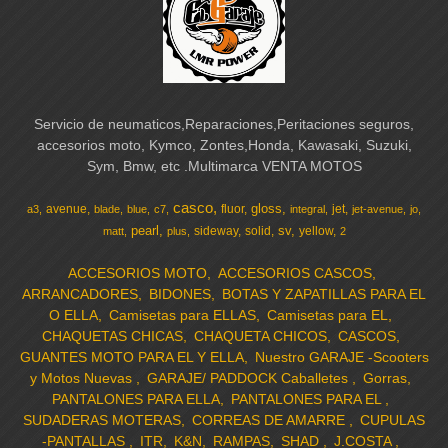
Servicio de neumaticos,Reparaciones,Peritaciones seguros,
accesorios moto, Kymco, Zontes,Honda, Kawasaki, Suzuki,
Sym, Bmw, etc .Multimarca VENTA MOTOS
casco
gloss
avenue
fluor
jet
a3
blade
blue
c7
integral
jet-avenue
jo
pearl
sv
sideway
solid
yellow
matt
plus
2
ACCESORIOS MOTO
ACCESORIOS CASCOS
ARRANCADORES
BIDONES
BOTAS Y ZAPATILLAS PARA EL
O ELLA
Camisetas para ELLAS
Camisetas para EL
CHAQUETAS CHICAS
CHAQUETA CHICOS
CASCOS
GUANTES MOTO PARA EL Y ELLA
Nuestro GARAJE -Scooters
y Motos Nuevas
GARAJE/ PADDOCK Caballetes
Gorras
PANTALONES PARA ELLA
PANTALONES PARA EL
SUDADERAS MOTERAS
CORREAS DE AMARRE
CUPULAS
-PANTALLAS
ITR
K&N
RAMPAS
SHAD
J.COSTA