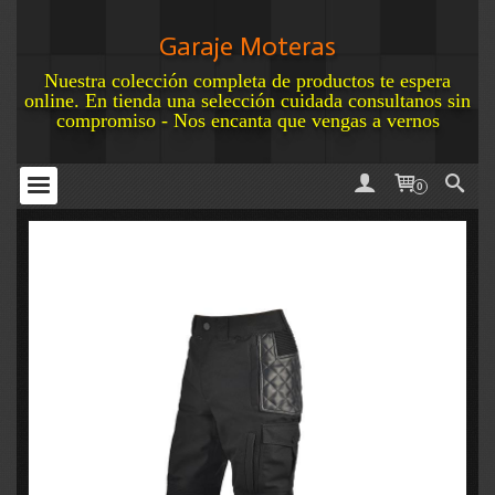
Garaje Moteras
Nuestra colección completa de productos te espera
online. En tienda una selección cuidada consultanos sin
compromiso - Nos encanta que vengas a vernos
0